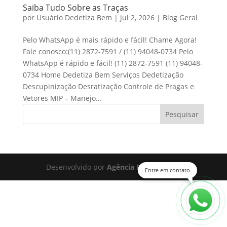
Saiba Tudo Sobre as Traças
por
Usuário Dedetiza Bem
|
jul 2, 2026
|
Blog Geral
Pelo WhatsApp é mais rápido e fácil! Chame Agora!
Fale conosco:(11) 2872-7591 / (11) 94048-0734 Pelo
WhatsApp é rápido e fácil! (11) 2872-7591 (11) 94048-
0734 Home Dedetiza Bem Serviços Dedetização
Descupinização Desratização Controle de Pragas e
Vetores MIP – Manejo...
Pesquisar
Desenvolvido por
Agência Digital Space
Entre em contato