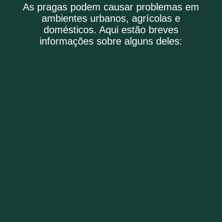
As pragas podem causar problemas em
ambientes urbanos, agrícolas e
domésticos. Aqui estão breves
informações sobre alguns deles:
Broca é um besouro que perfura a madeira.
Cupim é um inseto social que vive em colônia e se
alimenta de celulose.