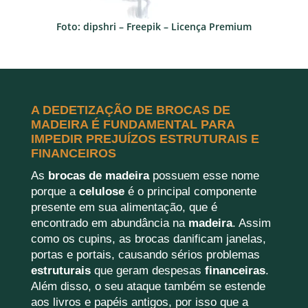
Foto: dipshri – Freepik – Licença Premium
A DEDETIZAÇÃO DE BROCAS DE
MADEIRA É FUNDAMENTAL PARA
IMPEDIR PREJUÍZOS ESTRUTURAIS E
FINANCEIROS
As
brocas de madeira
possuem esse nome
porque a
celulose
é o principal componente
presente em sua alimentação, que é
encontrado em abundância na
madeira
. Assim
como os cupins, as brocas danificam janelas,
portas e portais, causando sérios problemas
estruturais
que geram despesas
financeiras
.
Além disso, o seu ataque também se estende
aos livros e papéis antigos, por isso que a