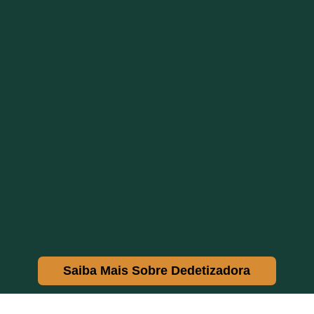
infestações de formigas e prevenir sua
recorrência, protegendo a saúde e o bem-estar
de todos.
Com a dedetização de escolas da Dedetiza Bem,
você pode contar com a expertise de uma
empresa comprometida com a segurança e
qualidade dos serviços. Nossas soluções
personalizadas atendem às necessidades
específicas de cada instituição de ensino,
garantindo resultados duradouros e eficazes.
Saiba Mais Sobre Dedetizadora