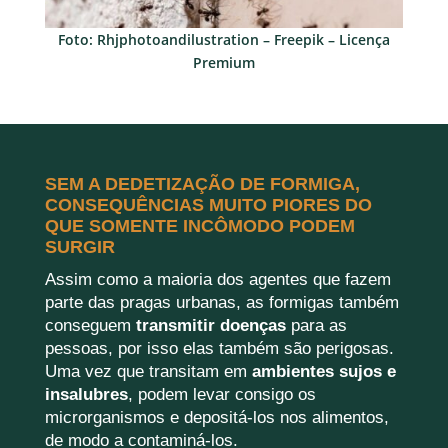
Foto: Rhjphotoandilustration – Freepik – Licença
Premium
SEM A DEDETIZAÇÃO DE FORMIGA,
CONSEQUÊNCIAS MUITO PIORES DO
QUE SOMENTE INCÔMODO PODEM
SURGIR
Assim como a maioria dos agentes que fazem
parte das pragas urbanas, as formigas também
conseguem
transmitir doenças
para as
pessoas, por isso elas também são perigosas.
Uma vez que transitam em
ambientes sujos e
insalubres
, podem levar consigo os
microrganismos e depositá-los nos alimentos,
de modo a contaminá-los.