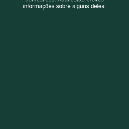
informações sobre alguns deles:
As pulgas são parasitas pequenos que se
alimentam de sangue e se reproduzem
rapidamente.