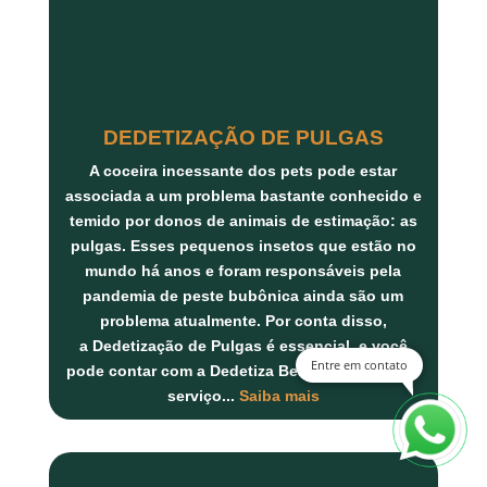
DEDETIZAÇÃO DE PULGAS
A coceira incessante dos pets pode estar
associada a um problema bastante conhecido e
temido por donos de animais de estimação: as
pulgas. Esses pequenos insetos que estão no
mundo há anos e foram responsáveis pela
pandemia de peste bubônica ainda são um
problema atualmente. Por conta disso,
a
Dedetização de Pulgas
é essencial, e você
Entre em contato
pode contar com a
Dedetiza Bem
para realizar o
serviço...
Saiba mais