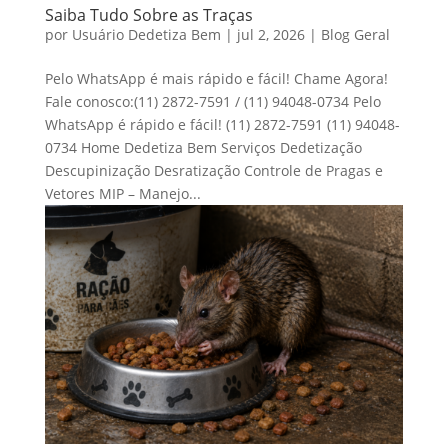
Saiba Tudo Sobre as Traças
por
Usuário Dedetiza Bem
|
jul 2, 2026
|
Blog Geral
Pelo WhatsApp é mais rápido e fácil! Chame Agora!
Fale conosco:(11) 2872-7591 / (11) 94048-0734 Pelo
WhatsApp é rápido e fácil! (11) 2872-7591 (11) 94048-
0734 Home Dedetiza Bem Serviços Dedetização
Descupinização Desratização Controle de Pragas e
Vetores MIP – Manejo...