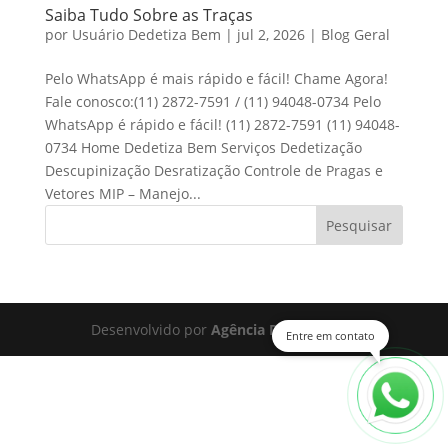
Saiba Tudo Sobre as Traças
por
Usuário Dedetiza Bem
|
jul 2, 2026
|
Blog Geral
Pelo WhatsApp é mais rápido e fácil! Chame Agora!
Fale conosco:(11) 2872-7591 / (11) 94048-0734 Pelo
WhatsApp é rápido e fácil! (11) 2872-7591 (11) 94048-
0734 Home Dedetiza Bem Serviços Dedetização
Descupinização Desratização Controle de Pragas e
Vetores MIP – Manejo...
Pesquisar
Desenvolvido por
Agência Digital Space
Entre em contato