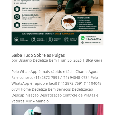
Saiba Tudo Sobre as Pulgas
por
Usuário Dedetiza Bem
|
jun 30, 2026
|
Blog Geral
Pelo WhatsApp é mais rápido e fácil! Chame Agora!
Fale conosco:(11) 2872-7591 / (11) 94048-0734 Pelo
WhatsApp é rápido e fácil! (11) 2872-7591 (11) 94048-
0734 Home Dedetiza Bem Serviços Dedetização
Descupinização Desratização Controle de Pragas e
Vetores MIP – Manejo...