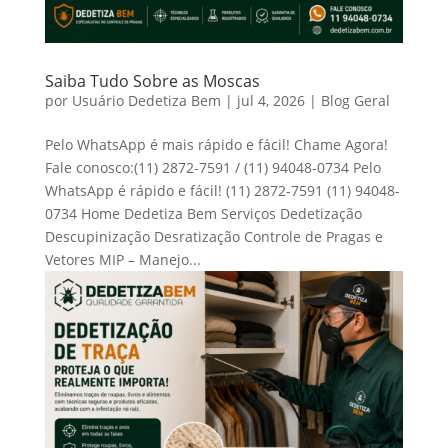
Saiba Tudo Sobre as Moscas
por
Usuário Dedetiza Bem
|
jul 4, 2026
|
Blog Geral
Pelo WhatsApp é mais rápido e fácil! Chame Agora!
Fale conosco:(11) 2872-7591 / (11) 94048-0734 Pelo
WhatsApp é rápido e fácil! (11) 2872-7591 (11) 94048-
0734 Home Dedetiza Bem Serviços Dedetização
Descupinização Desratização Controle de Pragas e
Vetores MIP – Manejo...