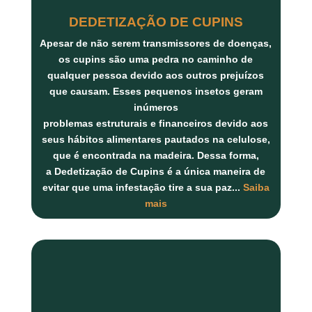
DEDETIZAÇÃO DE CUPINS
Apesar de não serem transmissores de doenças,
os
cupins
são uma pedra no caminho de
qualquer pessoa devido aos outros prejuízos
que causam. Esses pequenos insetos geram
inúmeros
problemas
estruturais
e
financeiros
devido aos
seus hábitos alimentares pautados na
celulose
,
que é encontrada na
madeira
. Dessa forma,
a
Dedetização de Cupins
é a única maneira de
evitar que uma infestação tire a sua paz...
Saiba
mais