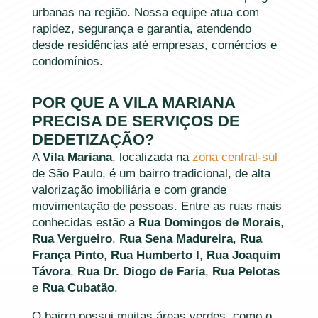
urbanas na região. Nossa equipe atua com
rapidez, segurança e garantia, atendendo
desde residências até empresas, comércios e
condomínios.
POR QUE A VILA MARIANA
PRECISA DE SERVIÇOS DE
DEDETIZAÇÃO?
A
Vila Mariana
, localizada na
zona central-sul
de São Paulo, é um bairro tradicional, de alta
valorização imobiliária e com grande
movimentação de pessoas. Entre as ruas mais
conhecidas estão a
Rua Domingos de Morais
,
Rua Vergueiro
,
Rua Sena Madureira
,
Rua
França Pinto
,
Rua Humberto I
,
Rua Joaquim
Távora
,
Rua Dr. Diogo de Faria
,
Rua Pelotas
e
Rua Cubatão
.
O bairro possui muitas áreas verdes, como o