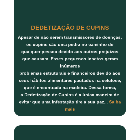
DEDETIZAÇÃO DE CUPINS
Apesar de não serem transmissores de doenças,
os
cupins
são uma pedra no caminho de
qualquer pessoa devido aos outros prejuízos
que causam. Esses pequenos insetos geram
inúmeros
problemas
estruturais
e
financeiros
devido aos
seus hábitos alimentares pautados na
celulose
,
que é encontrada na
madeira
. Dessa forma,
a
Dedetização de Cupins
é a única maneira de
evitar que uma infestação tire a sua paz...
Saiba
mais