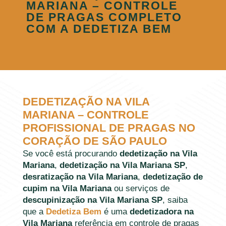
MARIANA – CONTROLE
DE PRAGAS COMPLETO
COM A DEDETIZA BEM
DEDETIZAÇÃO NA VILA
MARIANA – CONTROLE
PROFISSIONAL DE PRAGAS NO
CORAÇÃO DE SÃO PAULO
Se você está procurando
dedetização na Vila
Mariana
,
dedetização na Vila Mariana SP
,
desratização na Vila Mariana
,
dedetização de
cupim na Vila Mariana
ou serviços de
descupinização na Vila Mariana SP
, saiba
que a
Dedetiza Bem
é uma
dedetizadora na
Vila Mariana
referência em controle de pragas