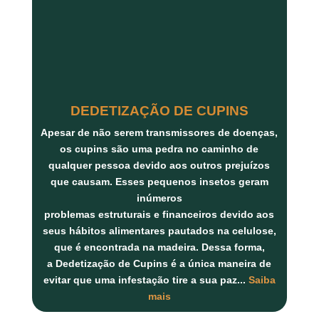
DEDETIZAÇÃO DE CUPINS
Apesar de não serem transmissores de doenças,
os
cupins
são uma pedra no caminho de
qualquer pessoa devido aos outros prejuízos
que causam. Esses pequenos insetos geram
inúmeros
problemas
estruturais
e
financeiros
devido aos
seus hábitos alimentares pautados na
celulose
,
que é encontrada na
madeira
. Dessa forma,
a
Dedetização de Cupins
é a única maneira de
evitar que uma infestação tire a sua paz...
Saiba
mais